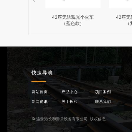
座无轨观光小火车
42座无轨观光小火车
42座
（绿色款）
（蓝色款）
（
快速导航
网站首页
产品中心
项目案例
新闻资讯
关于
长和
联系我们
© 连云港长和游乐设备有限公司 版权信息