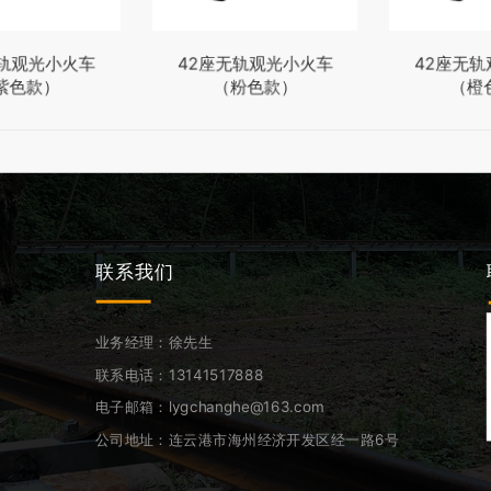
无轨观光小火车
42座无轨观光小火车
42座无
紫色款）
（粉色款）
（橙
联系我们
业务经理：徐先生
联系电话：13141517888
电子邮箱：lygchanghe@163.com
公司地址：连云港市海州经济开发区经一路6号