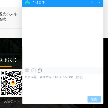
在线客服
轨观光小火车
42座无轨观光小火车
42座无轨
色款）
（大红款）
（枣红
联系我们
关注公众号
关注抖音号